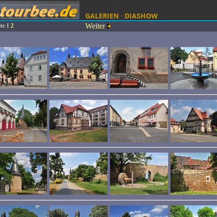
GALERIEN
·
DIASHOW
Weiter
ite
1
2